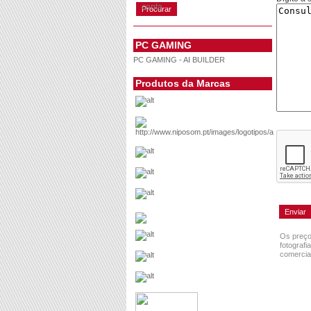
conta
PC GAMING
PC GAMING - AI BUILDER
Produtos da Marcas
Os preço
fotografi
comercial