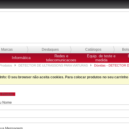
Marcas
Destaques
Catálogos
Bol
Redes e
Equip. de teste e
Informática
telecomunicacoes
medida
Produtos
DETECTOR DE ULTRASSONS PARA VIATURAS
Dúvidas - DETECTOR 
Info
: O seu browser não aceita cookies. Para colocar produtos no seu carrinho
ao Produto
eu Nome
 sua Mensagem