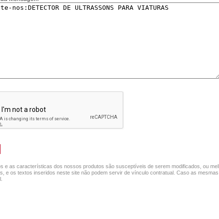
s e as características dos nossos produtos são susceptíveis de serem modificados, ou mel
as, e os textos inseridos neste site não podem servir de vínculo contratual. Caso as mesmas
.