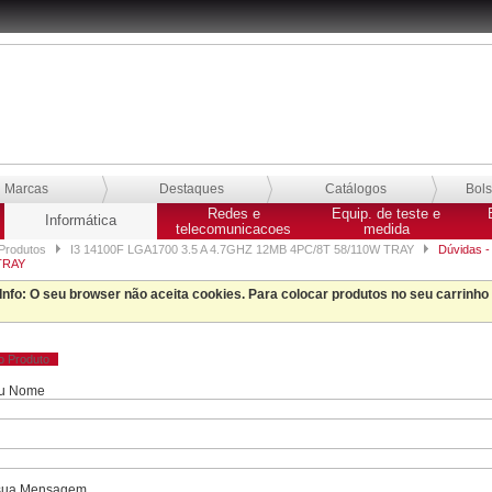
Marcas
Destaques
Catálogos
Bol
Redes e
Equip. de teste e
Informática
telecomunicacoes
medida
Produtos
I3 14100F LGA1700 3.5 A 4.7GHZ 12MB 4PC/8T 58/110W TRAY
Dúvidas -
TRAY
Info
: O seu browser não aceita cookies. Para colocar produtos no seu carrinho
ao Produto
eu Nome
 sua Mensagem