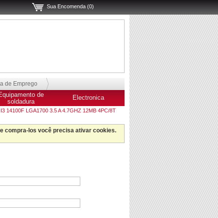
Sua Encomenda (0)
sa de Emprego
Equipamento de
Electronica
soldadura
 I3 14100F LGA1700 3.5 A 4.7GHZ 12MB 4PC/8T
 e compra-los você precisa ativar cookies.