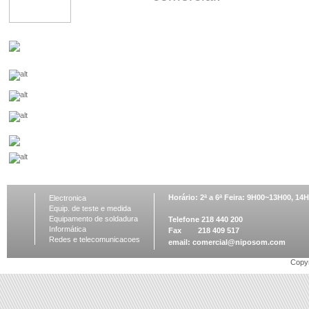
Horário: 2ª a 6ª Feira: 9H00~13H00, 1
Electronica
Equip. de teste e medida
Equipamento de soldadura
Telefone 218 440 200
Informática
Fax 218 409 517
Redes e telecomunicacoes
email:
comercial@niposom.com
Copyr