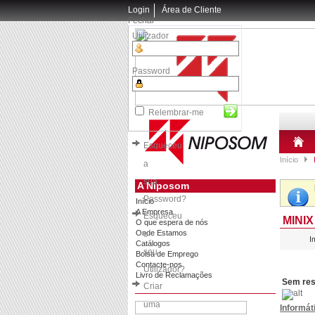
Login
Área de Cliente
Fechar
Utilizador
Password
Relembrar-me
Esqueceu
Início
a
sua
A Niposom
Password?
Início
A Empresa
Esqueceu
MINIX
O que espera de nós
Onde Estamos
o
I
Catálogos
seu
Bolsa de Emprego
Contacte-nos
Utilizador?
Livro de Reclamações
Sem res
Criar
uma
Informát