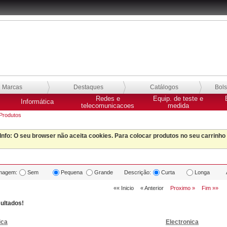
Marcas
Destaques
Catálogos
Bol
Redes e
Equip. de teste e
Informática
telecomunicacoes
medida
Produtos
Info
: O seu browser não aceita cookies. Para colocar produtos no seu carrinho
magem:
Sem
Pequena
Grande
Descrição:
Curta
Longa
«« Inicio
« Anterior
Proximo »
Fim »»
ultados!
ica
Electronica