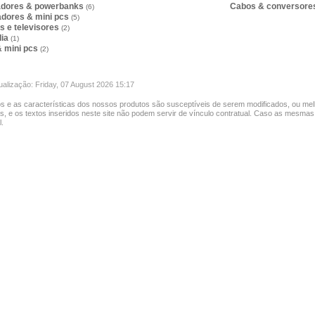
adores & powerbanks
Cabos & conversor
(6)
dores & mini pcs
(5)
s e televisores
(2)
dia
(1)
& mini pcs
(2)
ualização: Friday, 07 August 2026 15:17
s e as características dos nossos produtos são susceptíveis de serem modificados, ou mel
as, e os textos inseridos neste site não podem servir de vínculo contratual. Caso as mesmas
.