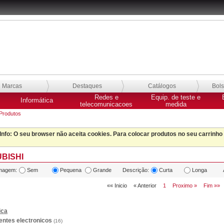
Marcas
Destaques
Catálogos
Bol
Redes e
Equip. de teste e
Informática
telecomunicacoes
medida
Produtos
Info
: O seu browser não aceita cookies. Para colocar produtos no seu carrinho
UBISHI
magem:
Sem
Pequena
Grande
Descrição:
Curta
Longa
«« Inicio
« Anterior
1
Proximo »
Fim »»
ica
ntes electronicos
(16)