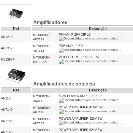
Amplificadores
Ref
Descrição
FM-AM IF 29V DIP 16
MITSUBISHI
AN7218
mais sobre este produto...
AN7218
PRE AMPLIFIER
MITSUBISHI
AN7312
mais sobre este produto...
AN7312
VIDEO CHRO. PROCE. PAL
MITSUBISHI
M51393P
mais sobre este produto...
M51393AP
Amplificadores de potencia
Ref
Descrição
4.4W POWER AMPLIFIER 9P.
MITSUBISHI
AN214
mais sobre este produto...
AN214
POWER AMPLIFIER 418V 5W
MITSUBISHI
AN7140
mais sobre este produto...
AN7140
POWER AMPLIFIER 520V 5W
MITSUBISHI
AN7158
mais sobre este produto...
AN7158
POWER AMPLIFIER 524V 5W
MITSUBISHI
AN7168