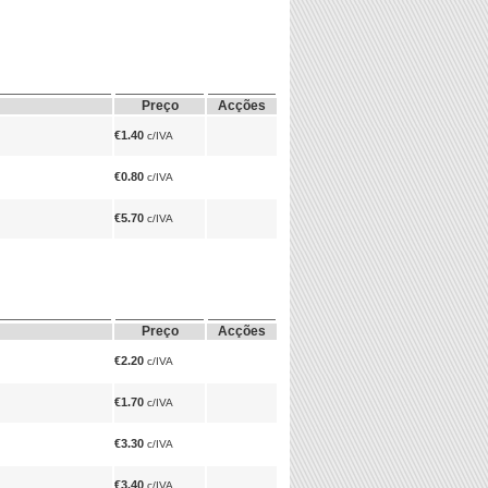
Preço
Acções
€1.40
c/IVA
€0.80
c/IVA
€5.70
c/IVA
Preço
Acções
€2.20
c/IVA
€1.70
c/IVA
€3.30
c/IVA
€3.40
c/IVA