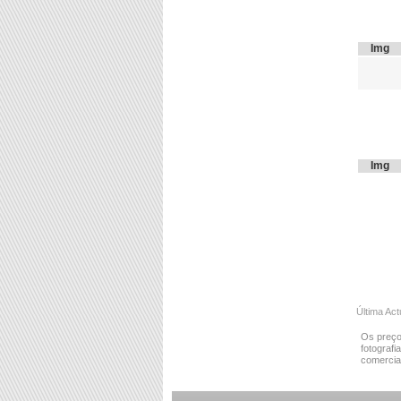
Img
Img
Última Ac
Os preço
fotografi
comercial