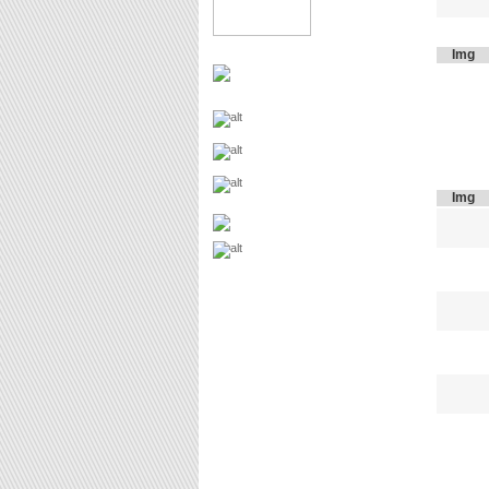
Img
Img