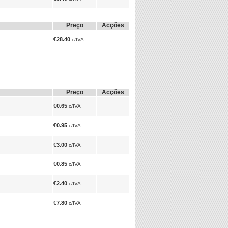
Preço
Acções
€28.40
c/IVA
Preço
Acções
€0.65
c/IVA
€0.95
c/IVA
€3.00
c/IVA
€0.85
c/IVA
€2.40
c/IVA
€7.80
c/IVA