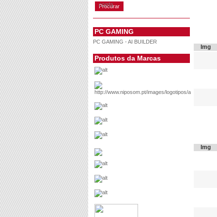
conta
PC GAMING
PC GAMING - AI BUILDER
Img
Produtos da Marcas
Img