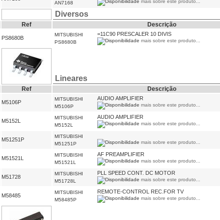
mais sobre este produto...
AN7168
Diversos
Ref
Descrição
=11C90 PRESCALER 10 DIVIS
MITSUBISHI
PS8680B
mais sobre este produto...
PS8680B
Lineares
Ref
Descrição
AUDIO AMPLIFIER
MITSUBISHI
M5106P
mais sobre este produto...
M5106P
AUDIO AMPLIFIER
MITSUBISHI
M5152L
mais sobre este produto...
M5152L
MITSUBISHI
M51251P
mais sobre este produto...
M51251P
AF PREAMPLIFIER
MITSUBISHI
M51521L
mais sobre este produto...
M51521L
PLL SPEED CONT. DC MOTOR
MITSUBISHI
M51728
mais sobre este produto...
M51728L
REMOTE-CONTROL REC.FOR TV
MITSUBISHI
M58485
mais sobre este produto...
M58485P