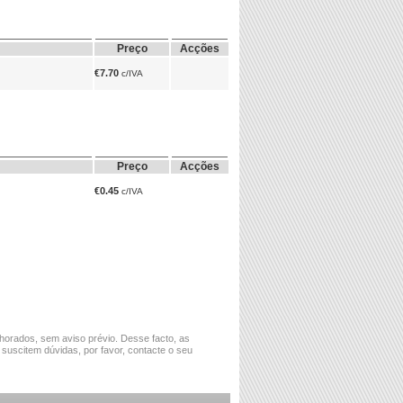
Preço
Acções
€7.70
c/IVA
Preço
Acções
€0.45
c/IVA
horados, sem aviso prévio. Desse facto, as
 suscitem dúvidas, por favor, contacte o seu