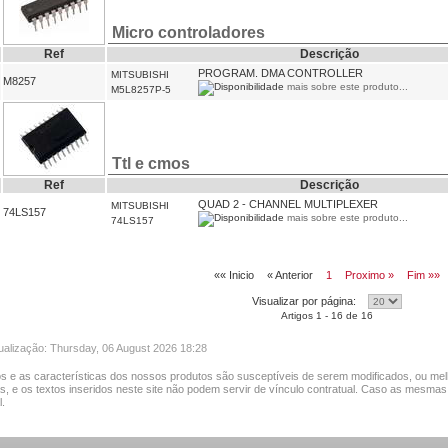
Micro controladores
Ref
Descrição
PROGRAM. DMA CONTROLLER
MITSUBISHI
M8257
mais sobre este produto...
M5L8257P-5
Ttl e cmos
Ref
Descrição
QUAD 2 - CHANNEL MULTIPLEXER
MITSUBISHI
74LS157
mais sobre este produto...
74LS157
«« Inicio
« Anterior
1
Proximo »
Fim »»
Visualizar por página:
Artigos 1 - 16 de 16
tualização: Thursday, 06 August 2026 18:28
s e as características dos nossos produtos são susceptíveis de serem modificados, ou mel
as, e os textos inseridos neste site não podem servir de vínculo contratual. Caso as mesmas
.