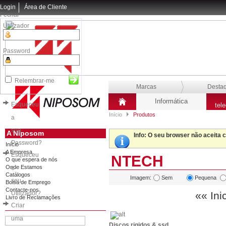
Login
Área de Cliente
Fechar
Utilizador
Password
Relembrar-me
Marcas
Desta
Informática
Esqueceu
tel
Início
Produtos
a
sua
A Niposom
Info
: O seu browser não aceita 
Password?
Início
A Empresa
Esqueceu
NTECH
O que espera de nós
Onde Estamos
o
Catálogos
Imagem:
Sem
Pequena
seu
Bolsa de Emprego
Contacte-nos
Utilizador?
«« Ini
Livro de Reclamações
Criar
uma
Discos rigidos & ssd