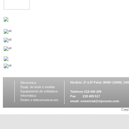
Horário: 2ª a 6ª Feira: 9H00~13H00, 1
Electronica
Equip. de teste e medida
Equipamento de soldadura
Telefone 218 440 200
Informática
Fax 218 409 517
Redes e telecomunicacoes
email:
comercial@niposom.com
Copyr