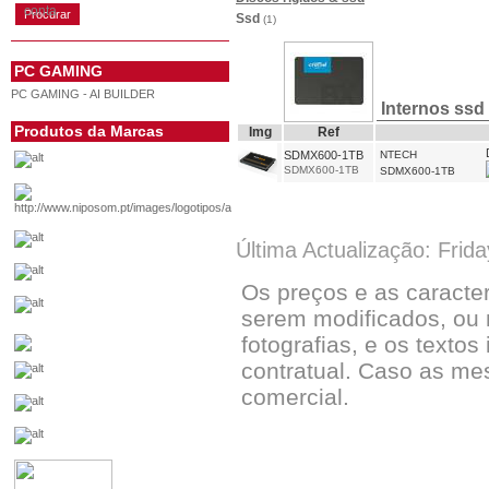
conta
Ssd
(1)
PC GAMING
PC GAMING - AI BUILDER
Internos ssd
Produtos da Marcas
Img
Ref
SDMX600-1TB
NTECH
SDMX600-1TB
SDMX600-1TB
Última Actualização: Frid
Os preços e as caracte
serem modificados, ou 
fotografias, e os textos
contratual. Caso as me
comercial.