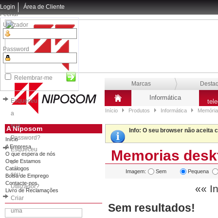
Login
Área de Cliente
Fechar
Utilizador
Password
Relembrar-me
Marcas
Desta
Informática
Esqueceu
tel
Início
Produtos
Informática
Memória
a
sua
A Niposom
Info
: O seu browser não aceita 
Password?
Início
A Empresa
Esqueceu
Memorias desk
O que espera de nós
Onde Estamos
o
Catálogos
Imagem:
Sem
Pequena
seu
Bolsa de Emprego
Contacte-nos
Utilizador?
«« In
Livro de Reclamações
Criar
Sem resultados!
uma