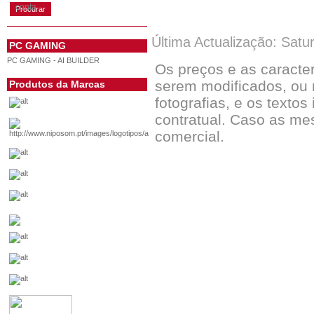
conta
Última Actualização: Satu
PC GAMING
PC GAMING - AI BUILDER
Os preços e as caracte
serem modificados, ou 
Produtos da Marcas
fotografias, e os textos
contratual. Caso as me
comercial.