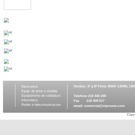
Horário: 2ª a 6ª Feira: 9H00~13H00, 1
Electronica
Equip. de teste e medida
Equipamento de soldadura
Telefone 218 440 200
Informática
Fax 218 409 517
Redes e telecomunicacoes
email:
comercial@niposom.com
Copyr