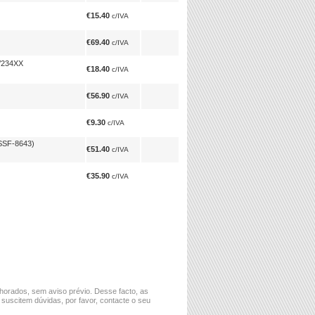
€15.40
c/IVA
€69.40
c/IVA
/234XX
€18.40
c/IVA
€56.90
c/IVA
€9.30
c/IVA
SSF-8643)
€51.40
c/IVA
€35.90
c/IVA
horados, sem aviso prévio. Desse facto, as
 suscitem dúvidas, por favor, contacte o seu