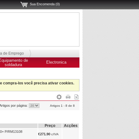
Sua Encomenda (0)
sa de Emprego
Equipamento de
Electronica
soldadura
 e compra-los você precisa ativar cookies.
Artigos por página:
Artigos 1 - 8 de 8
Preço
Acções
0+ P/RM13108
€271.90
c/IVA