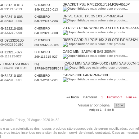
BRACKET PSU RM312/313/314,P2G-6510P
84H331210-013
CHENBRO
mais sobre este produto...
84H331210-013
84H331210-013
DRIVE CAGE 1X5.25 1X3.5 P/RM23424
84H323410-006
CHENBRO
mais sobre este produto...
84H323410-006
84H323410-006
2U RISER REAR WINDOW 3 SLOTS P/RM232XX
84H323210-008
CHENBRO
mais sobre este produto...
84H323210-008
84H323210-008
RISER CARD 2U PCIE 16X 2 SLOTS P/RM23424
80H09323201B0
CHENBRO
mais sobre este produto...
80H09323201B0
80H09323201B0
CABO MINI SAS/MINI SAS 200MM
26H113215-027
CHENBRO
mais sobre este produto...
26H113215-027
26H113215-027
CABO MINI SAS (SSF-8643) / MINI SAS 80CM (
SFF8643TSSF8643
HQ
mais sobre este produto...
SFF8643TSSF8643
SFF8643TSSF8643
CARRIS 20P PARA RM42300H
84H342310-001
CHENBRO
mais sobre este produto...
84H342310-001
84H342310-001
«« Inicio
« Anterior
1
Proximo »
Fim »»
Visualizar por página:
Artigos 1 - 8 de 8
ualização: Friday, 07 August 2026 04:32
s e as características dos nossos produtos são susceptíveis de serem modificados, ou mel
as, e os textos inseridos neste site não podem servir de vínculo contratual. Caso as mesmas
.