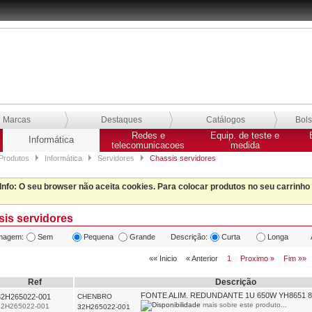
Marcas
Destaques
Catálogos
Bol
Redes e
Equip. de teste e
Informática
telecomunicacoes
medida
Produtos
Informática
Servidores
Chassis servidores
Info
: O seu browser não aceita cookies. Para colocar produtos no seu carrinho
is servidores
magem:
Sem
Pequena
Grande
Descrição:
Curta
Longa
«« Inicio
« Anterior
1
Proximo »
Fim »»
Ref
Descrição
FONTE ALIM. REDUNDANTE 1U 650W YH8651 8
32H265022-001
CHENBRO
mais sobre este produto...
32H265022-001
32H265022-001