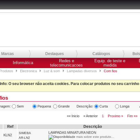
Marcas
Destaques
Catálogos
Bol
Redes e
Equip. de teste e
Informática
telecomunicacoes
medida
Produtos
Electronica
Luz & som
Lampadas diversos
Com fios
Info
: O seu browser não aceita cookies. Para colocar produtos no seu carrinho
ios
magem:
Sem
Pequena
Grande
Descrição:
Curta
Longa
«« Inicio
« Anterior
1
Proximo »
Fim »»
Ref
Descrição
LAMPADAS MINIATURA NEON
SIMEBA
KLN2
mais sobre este produto...
AR-LN2