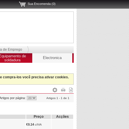
Sua Encomenda (0)
sa de Emprego
Equipamento de
Electronica
soldadura
 e compra-los você precisa ativar cookies.
Artigos por página:
Artigos 1 - 1 de 1
Preço
Acções
€0.14
c/IVA