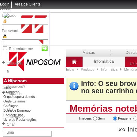
Login
Área de Cliente
Fechar
Utilizador
Password
Relembrar-me
Marcas
Desta
Informática
Esqueceu
tel
Início
Produtos
Informática
Memória
a
sua
A Niposom
Info
: O seu brow
Password?
Início
no seu carrinho 
A Empresa
Esqueceu
O que espera de nós
Onde Estamos
o
Memórias note
Catálogos
seu
Bolsa de Emprego
Contacte-nos
Utilizador?
Imagem:
Sem
Pequena
Livro de Reclamações
Criar
«« Ini
uma