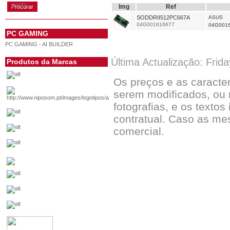
conta
Img
Ref
SODDRII512PC667A
ASUS
04G001616677
04G001
PC GAMING
PC GAMING - AI BUILDER
Última Actualização: Frid
Produtos da Marcas
Os preços e as caracte
serem modificados, ou 
fotografias, e os textos
contratual. Caso as me
comercial.