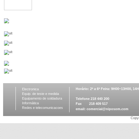
Horário: 2ª a 6ª Feira: 9H00~13H00, 1
Electronica
Equip. de teste e medida
Equipamento de soldadura
Telefone 218 440 200
Informática
Fax 218 409 517
Redes e telecomunicacoes
email:
comercial@niposom.com
Copyr