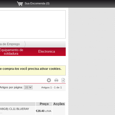
Sua Encomenda (0)
sa de Emprego
Equipamento de
Electronica
soldadura
 e compra-los você precisa ativar cookies.
Artigos por página:
Artigos 1 - 1 de 1
Preço
Acções
X8GB) CL11 BLUERAY
€28.40
c/IVA
..