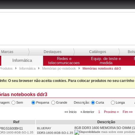
Marcas
Destaques
Catálogos
Bol
Redes e
Equip. de teste e
Informática
telecomunicacoes
medida
Produtos
Informática
Memórias pc-notebook
Memórias notebooks ddr3
Info
: O seu browser não aceita cookies. Para colocar produtos no seu carrinho
ias notebooks ddr3
magem:
Sem
Pequena
Grande
Descrição:
Curta
Longa
«« Inicio
« Anterior
1
Proximo »
Fim »»
Ref
Descrição
8GB DDR3 1600 MEMORIA SO-DIMM (1
P8GS1600BH11
BLUERAY
mais sobre este produto.
DR3-1600-8GB-SO-1.35
DDR3-1600-8GB-SO-1.35