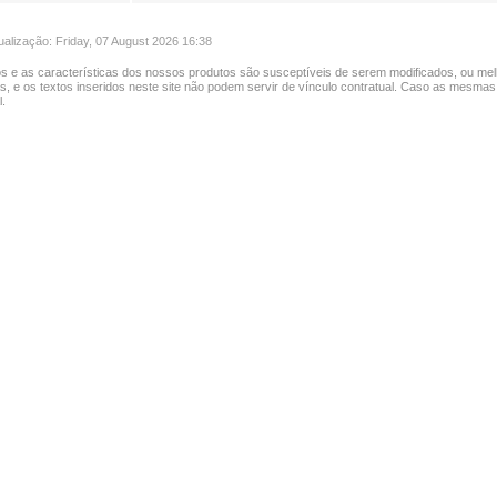
ualização: Friday, 07 August 2026 16:38
s e as características dos nossos produtos são susceptíveis de serem modificados, ou mel
as, e os textos inseridos neste site não podem servir de vínculo contratual. Caso as mesmas
.