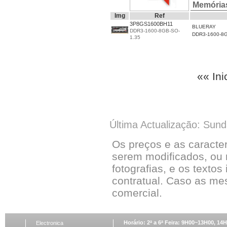
Memória
Img
Ref
3P8GS1600BH11
BLUERAY
DDR3-1600-8GB-SO-
DDR3-1600-8G
1.35
«« Ini
Última Actualização: Sun
Os preços e as caracte
serem modificados, ou 
fotografias, e os textos
contratual. Caso as me
comercial.
Horário: 2ª a 6ª Feira: 9H00~13H00, 1
Electronica