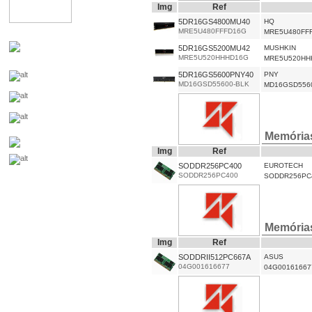
Img
Ref
5DR16GS4800MU40
HQ
MRE5U480FFFD16G
MRE5U480FF
5DR16GS5200MU42
MUSHKIN
MRE5U520HHHD16G
MRE5U520HH
5DR16GS5600PNY40
PNY
MD16GSD55600-BLK
MD16GSD556
Memória
Img
Ref
SODDR256PC400
EUROTECH
SODDR256PC400
SODDR256PC
Memória
Img
Ref
SODDRII512PC667A
ASUS
04G001616677
04G00161667