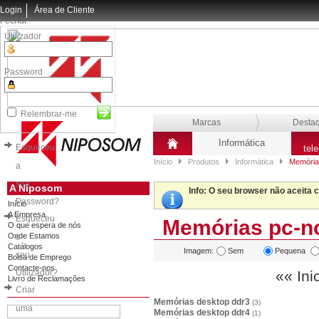
Login
Área de Cliente
Fechar
Utilizador
Password
Relembrar-me
Marcas
Desta
Informática
Esqueceu
tel
Início
Produtos
Informática
Memória
a
sua
A Niposom
Info
: O seu browser não aceita 
Password?
Início
A Empresa
Esqueceu
Memórias pc-n
O que espera de nós
Onde Estamos
o
Catálogos
Imagem:
Sem
Pequena
seu
Bolsa de Emprego
Contacte-nos
Utilizador?
«« Ini
Livro de Reclamações
Criar
Memórias desktop ddr3
(3)
uma
Memórias desktop ddr4
(1)