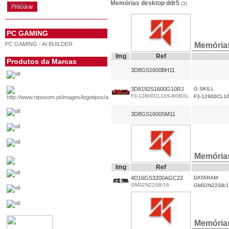
Memórias desktop ddr5
(3)
conta
PC GAMING
PC GAMING - AI BUILDER
Memória
Img
Ref
Produtos da Marcas
3D8GS1600BH11
3D8192S1600G10RJ
G.SKILL
F3-12800CL10S-8GBXL
F3-12800CL1
3D8GS1600SM11
Memória
Img
Ref
4D16GS3200AGC22
DATARAM
GM32N22S8/16
GM32N22S8/1
Memória