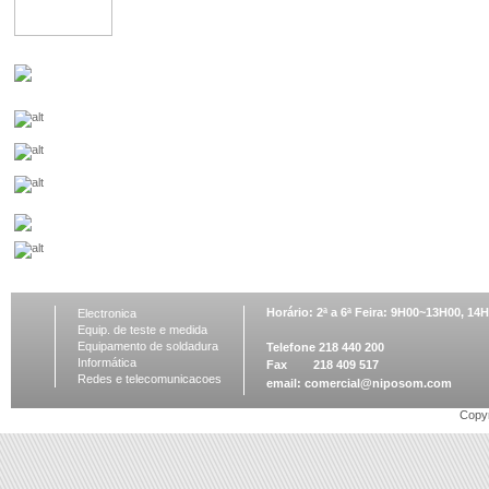
Horário: 2ª a 6ª Feira: 9H00~13H00, 1
Electronica
Equip. de teste e medida
Equipamento de soldadura
Telefone 218 440 200
Informática
Fax 218 409 517
Redes e telecomunicacoes
email:
comercial@niposom.com
Copyr