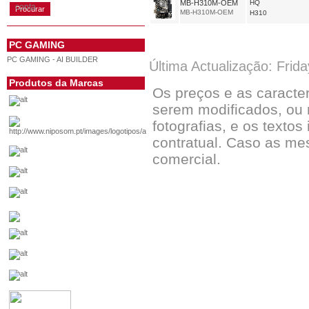
MB-H310M-OEM
HQ
conta
MB-H310M-OEM
H310
PC GAMING
PC GAMING - AI BUILDER
Última Actualização: Frid
Produtos da Marcas
Os preços e as caracte
serem modificados, ou 
fotografias, e os textos
contratual. Caso as me
comercial.