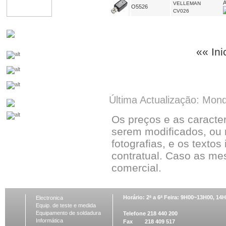
VELLEMAN
O5526
CV026
«« Ini
Última Actualização: Mon
Os preços e as caracte
serem modificados, ou 
fotografias, e os textos
contratual. Caso as me
comercial.
Horário: 2ª a 6ª Feira: 9H00~13H00, 1
Electronica
Equip. de teste e medida
Equipamento de soldadura
Telefone 218 440 200
Informática
Fax 218 409 517