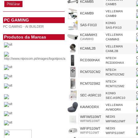
KCAMB5
conta
CAMB5
VELLEMAN
KCAMB9
CAMB9
PC GAMING
KONIG
SAS-FIX10
PC GAMING - AI BUILDER
SAS-FIX10
KCAMWH3
VELLEMAN
Produtos da Marcas
CAMWH3
CAMWH3
VELLEMAN
KCAML2B
CAML2B
NTECH
RCD300HAX
RCD300HAX
NTECH
RCM702CM2
RCM702CM2
NTECH
RCM702SM2
RCM702SM2
KONIG
SEC-ASRC10
SEC-ASRC10
VELLEMAN
KAVMODRX
AVMODRX
WIFIWS10WT
NEDIS
WIFIWS10WT
WIFIWS10WT
WIFIPS10WT
NEDIS
WIFIPS10WT
WIFIPS10WT