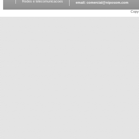
Redes e telecomunicacoes
email:
comercial@niposom.com
Copyr