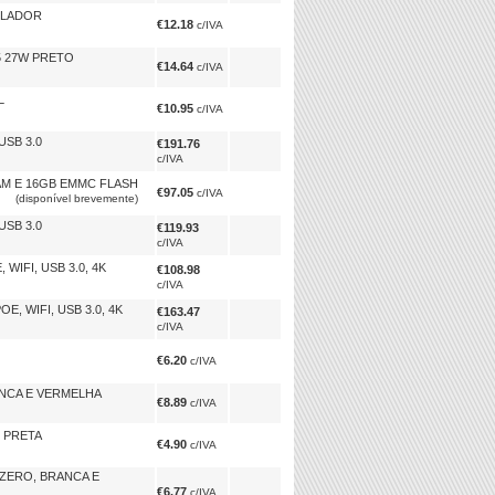
ILADOR
€12.18
c/IVA
5 27W PRETO
€14.64
c/IVA
L
€10.95
c/IVA
USB 3.0
€191.76
c/IVA
AM E 16GB EMMC FLASH
€97.05
c/IVA
ponível brevemente)
USB 3.0
€119.93
c/IVA
WIFI, USB 3.0, 4K
€108.98
c/IVA
, WIFI, USB 3.0, 4K
€163.47
c/IVA
€6.20
c/IVA
ANCA E VERMELHA
€8.89
c/IVA
, PRETA
€4.90
c/IVA
 ZERO, BRANCA E
€6.77
c/IVA