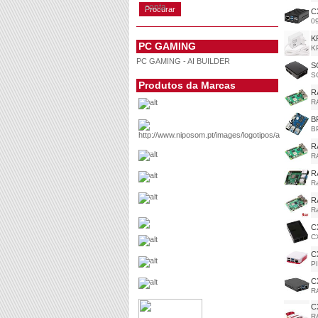
conta
C
0
K
PC GAMING
K
PC GAMING - AI BUILDER
S
S
Produtos da Marcas
R
R
B
B
R
R
R
Ra
R
Ra
C
C
C
P
C
R
C
R