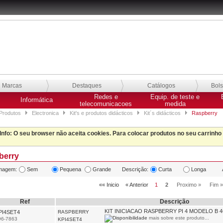
Marcas
Destaques
Catálogos
Bol
Redes e
Equip. de teste e
Informática
telecomunicacoes
medida
Produtos
Electronica
Kit's e produtos didácticos
Kit´s didácticos
Raspberry
Info
: O seu browser não aceita cookies. Para colocar produtos no seu carrinho
berry
magem:
Sem
Pequena
Grande
Descrição:
Curta
Longa
«« Inicio
« Anterior
1
2
Proximo »
Fim »
Ref
Descrição
KIT INICIACAO RASPBERRY PI 4 MODELO B 
PI4SET4
RASPBERRY
mais sobre este produto...
96-7863
KPI4SET4