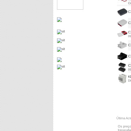
C
C
C
C
0
C
C
C
0
K
D
Última Act
Os preço
fotografi