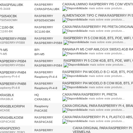
CAIXA ALUMINIO RASPBERRY PI5 COM VENT
XRASPI5ALUBK
RASPBERRY
mais sobre este produto...
95-3448
CXRASPI5ALUBK
ALIMENTADOR TIPO C PARA RASPBERRY PI 
PS0540CBK
RASPBERRY
mais sobre este produto...
PS0540CWH
KPS0540CWH
CAIXA PARA RASPBERRY PI5 PRETA ORIGINA
C1160-BK
RASPBERRY
mais sobre este produto...
C1160-BK
SC1160-BK
RASPBERRY PI 5 COM 8GB, BT5, POE, WIFI, 
ASPBERRY-PI5B8
RASPBERRY
mais sobre este produto...
ASPBERRY-PI5B8
RASPBERRY-PI5B8
BANANA PI M5 CHIP AMLOGIX S905X3,4GB R
PI-M5
BPI
mais sobre este produto...
(dis
PI-M5
BPI-M5
RASPBERRY PI 5 COM 4GB, BT5, POE, WIFI, 
ASPBERRY-PI5B4
RASPBERRY
mais sobre este produto...
ASPBERRY-PI5B4
RASPBERRY-PI5B4
RASPBERRY PI4 MODELO B C/ 4GB, BT5, POE, 
ASPBERRY-PI4B4
RASPBERRY
mais sobre este produto...
spberry-Pi-4-4
Raspberry-Pi-4-4
RASPBERRY PI4 MODELO B COM 8GB, BT5, POE
ASPBERRY-PI4B8
RASPBERRY
mais sobre este produto...
spberry-Pi-4-8
Raspberry-Pi-4-8
CAIXA PARA RASPBERRY PI, PRETA
XRASBLK
HQ
mais sobre este produto...
XRASBLK
CXRASBLK
CAIXA ORIGINAL PARA RASPBERRY PI 4, BR
XRASBLKORIPI4
Raspberry
mais sobre este produto...
I4CASE
PI4CASE
CAIXA PARA RASPBERRY PI 4, PLASTICO ABS
XRAS4BLKOEM
RASPBERRY
mais sobre este produto...
ASP4CASE
RASP4CASE
CAIXA ORIGINAL PARA RASPBERRY PI
XRASPIZERO
RASPBERRY
VERMELHA
ASPBERRY ZERO