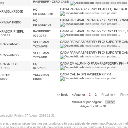
RASPBERRY ZERO CASE
mais sobre este produto.
ASE
CAIXA PARA RASPBERRY PI, ALTA QUALIDADE
HQ
XRASBLKRB06B
mais sobre este produto...
RB-CASE+06B
CAIXA ORIGINAL PARA RASPBERRY PI, BRA
HQ
XRASWHIRB06
mais sobre este produto...
RB-CASE+06
CAIXA ORIGINAL PARA RASPBERRY PI 3BPL,
XRASORIPI3BPL
RASPBERRY
mais sobre este produto...
96-3973
096-3973
CAIXA PARA RASPBERRY PI C/ SUPORTE CA
VELLEMAN
XRASCAMWB
mais sobre este produto...
TKCAMWB
CAIXA PARA RASPBERRY PI C/ SUPORTE CA
VELLEMAN
XRASCAMBB
mais sobre este produto...
TKCAMBB
CAIXA EM ALUMINIO PARA RASPBERRY PI4 -
XRASALUBK
HQ
mais sobre este produto...
96-7581
096-7581
CAIXA CALHA DIN RASPBERRY PI4
DINH03
VELLEMAN
mais sobre este produto...
INH03
DINH03
«« Inicio
« Anterior
1
2
Proximo »
Fim »
Visualizar por página:
Artigos 1 - 20 de 31
ualização: Friday, 07 August 2026 12:31
s e as características dos nossos produtos são susceptíveis de serem modificados, ou mel
as, e os textos inseridos neste site não podem servir de vínculo contratual. Caso as mesmas