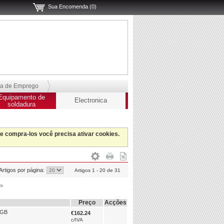
Sua Encomenda (0)
sa de Emprego
Equipamento de
Electronica
soldadura
 e compra-los você precisa ativar cookies.
Artigos por página:
Artigos 1 - 20 de 31
»
Preço
Acções
4GB
€162.24
c/IVA