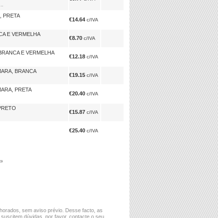
..
, PRETA
€14.64
c/IVA
NCA E VERMELHA
€8.70
c/IVA
 BRANCA E VERMELHA
€12.18
c/IVA
MARA, BRANCA
€19.15
c/IVA
MARA, PRETA
€20.40
c/IVA
 PRETO
€15.87
c/IVA
€25.40
c/IVA
»
horados, sem aviso prévio. Desse facto, as
 suscitem dúvidas, por favor, contacte o seu