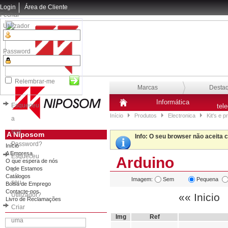
Login
Área de Cliente
Fechar
Utilizador
Password
Relembrar-me
Marcas
Desta
Informática
Esqueceu
tel
Início
Produtos
Electronica
Kit's e 
a
sua
A Niposom
Info
: O seu browser não aceita 
Password?
Início
A Empresa
Esqueceu
Arduino
O que espera de nós
Onde Estamos
o
Catálogos
Imagem:
Sem
Pequena
seu
Bolsa de Emprego
Contacte-nos
Utilizador?
«« Inicio
Livro de Reclamações
Criar
Img
Ref
uma