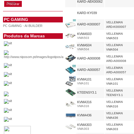
KARD-ABX00062
conta
KARD-KY039
PC GAMING
VELLEMAN
KARD-K000007
PC GAMING - AI BUILDER
ARD-K000007
KVMA503
VELLEMAN
Produtos da Marcas
VMA503
VMA503
KVMA504
VELLEMAN
VMA504
VMA504
VELLEMAN
KARD-A000008
ARD-A000008
VELLEMAN
KARD-A000057
ARD-A000057
KVMA101
VELLEMAN
VMA101
VMA101
VELLEMAN
KTEENSY3.1
TEENSY3.1
KVMA316
VELLEMAN
VMA316
VMA316
VELLEMAN
KVMA436
VMA436
KVMA303
VELLEMAN
VMA303
VMA303