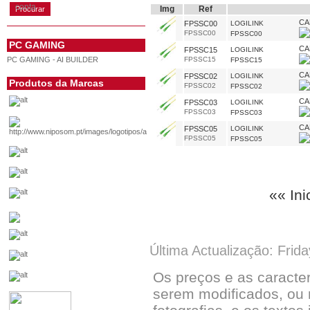
conta
Img
Ref
CA
FPSSC00
LOGILINK
FPSSC00
FPSSC00
PC GAMING
CA
FPSSC15
LOGILINK
PC GAMING - AI BUILDER
FPSSC15
FPSSC15
CA
FPSSC02
LOGILINK
Produtos da Marcas
FPSSC02
FPSSC02
CA
FPSSC03
LOGILINK
FPSSC03
FPSSC03
CA
FPSSC05
LOGILINK
FPSSC05
FPSSC05
«« Ini
Última Actualização: Frid
Os preços e as caracte
serem modificados, ou 