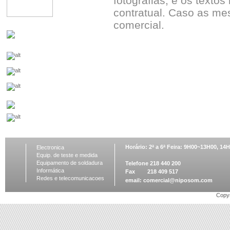
fotografias, e os textos
contratual. Caso as me
comercial.
Horário: 2ª a 6ª Feira: 9H00~13H00, 1
Electronica
Equip. de teste e medida
Equipamento de soldadura
Telefone 218 440 200
Informática
Fax 218 409 517
Redes e telecomunicacoes
email:
comercial@niposom.com
Copyr