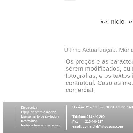
«« Inicio
«
Última Actualização: Mon
Os preços e as caracte
serem modificados, ou 
fotografias, e os textos
contratual. Caso as me
comercial.
Horário: 2ª a 6ª Feira: 9H00~13H00, 1
Electronica
Equip. de teste e medida
Equipamento de soldadura
Telefone 218 440 200
Informática
Fax 218 409 517
Redes e telecomunicacoes
email:
comercial@niposom.com