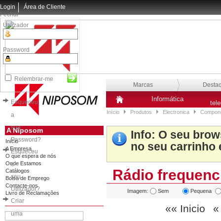
Login
Área de Cliente
Fechar
Utilizador
Password
Relembrar-me
Marcas
Desta
Informática
Esqueceu
tel
Início
Produtos
Electronica
Compone
a
sua
A Niposom
Info
: O seu brow
Password?
Início
no seu carrinho 
A Empresa
Esqueceu
O que espera de nós
Onde Estamos
o
Rádio frequenc
Catálogos
seu
Bolsa de Emprego
Contacte-nos
Utilizador?
Imagem:
Sem
Pequena
Livro de Reclamações
Criar
«« Inicio
«
uma