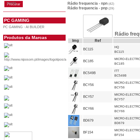
conta
Rádio frequencia - npn
(42)
Rádio frequencia - pnp
(29)
PC GAMING
PC GAMING - AI BUILDER
Rádio freq
Produtos da Marcas
Img
Ref
HQ
BC115
BC115
MICRO-ELECTR
BC185
BC185
ITT
BC549B
BC549B
MICRO-ELECTR
BCY56
BCY56
MICRO-ELECTR
BCY57
BCY57
MICRO-ELECTR
BCY66
BCY66
MICRO-ELECTR
BD679
BD679
MICRO-ELECTR
BF154
BF154