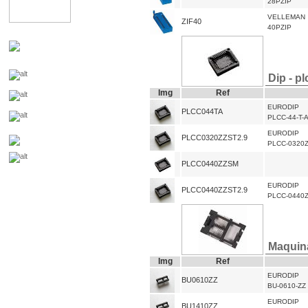
28PZIP
VELLEMAN
ZIF40
40PZIP
Dip - pl
Img
Ref
EURODIP
PLCC044TA
PLCC-44-T-
EURODIP
PLCC0320ZZST2.9
PLCC-0320Z
PLCC0440ZZSM
EURODIP
PLCC0440ZZST2.9
PLCC-0440Z
Maquin
Img
Ref
EURODIP
BU0610ZZ
BU-0610-ZZ
EURODIP
BU1410ZZ