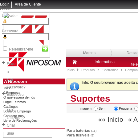
Login
Área de Cliente
Fechar
Utilizador
Password
Relembrar-me
Marcas
Desta
Informática
Esqueceu
tel
Início
Produtos
Electronica
Compone
a
sua
A Niposom
Info
: O seu browser não aceita 
Password?
Início
A Empresa
Esqueceu
Suportes
O que espera de nós
Onde Estamos
o
Catálogos
Imagem:
Sem
Pequena
seu
Bolsa de Emprego
Contacte-nos
Utilizador?
«« Inicio
« A
Livro de Reclamações
Criar
Para baterias
(11)
uma
Para fusiveis
(9)