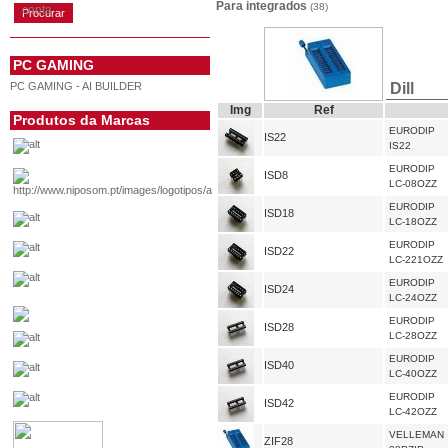
Para integrados
(38)
conta
PC GAMING
PC GAMING - AI BUILDER
Dill
Img
Ref
Produtos da Marcas
EURODIP
IS22
IS22
EURODIP
ISD8
LC-08OZZ
EURODIP
ISD18
LC-18OZZ
EURODIP
ISD22
LC-221OZZ
EURODIP
ISD24
LC-24OZZ
EURODIP
ISD28
LC-28OZZ
EURODIP
ISD40
LC-40OZZ
EURODIP
ISD42
LC-42OZZ
VELLEMAN
ZIF28