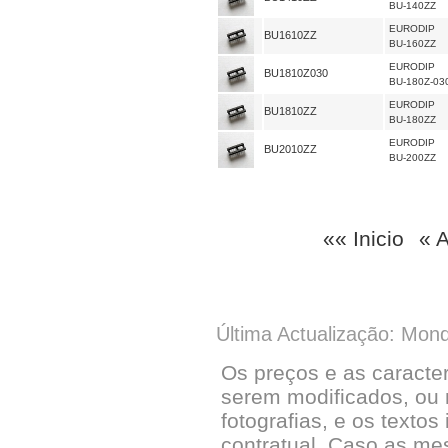
BU-140ZZ
EURODIP
BU1610ZZ
BU-160ZZ
EURODIP
BU1810Z030
BU-180Z-03
EURODIP
BU1810ZZ
BU-180ZZ
EURODIP
BU2010ZZ
BU-200ZZ
«« Inicio
« A
Última Actualização: Mon
Os preços e as caracte
serem modificados, ou 
fotografias, e os textos
contratual. Caso as me