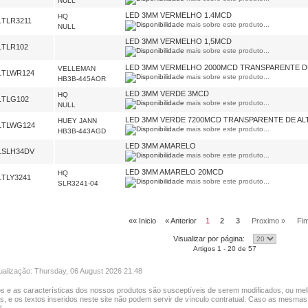
NULL
LED 3MM VERMELHO 1.4MCD
HQ
1TLR3211
mais sobre este produto...
NULL
LED 3MM VERMELHO 1,5MCD
1TLR102
mais sobre este produto...
LED 3MM VERMELHO 2000MCD TRANSPARENTE D
VELLEMAN
1TLWR124
mais sobre este produto...
HB3B-445AOR
LED 3MM VERDE 3MCD
HQ
1TLG102
mais sobre este produto...
NULL
LED 3MM VERDE 7200MCD TRANSPARENTE DE AL
HUEY JANN
1TLWG124
mais sobre este produto...
HB3B-443AGD
LED 3MM AMARELO
1SLH34DV
mais sobre este produto...
LED 3MM AMARELO 20MCD
HQ
1TLY3241
mais sobre este produto...
SLR3241-04
«« Inicio
« Anterior
1
2
3
Proximo »
Fi
Visualizar por página:
Artigos 1 - 20 de 57
tualização: Thursday, 06 August 2026 21:48
s e as características dos nossos produtos são susceptíveis de serem modificados, ou mel
as, e os textos inseridos neste site não podem servir de vínculo contratual. Caso as mesmas