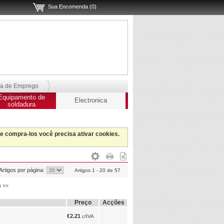
Sua Encomenda (0)
sa de Emprego
Equipamento de
Electronica
soldadura
 e compra-los você precisa ativar cookies.
Artigos por página:
Artigos 1 - 20 de 57
m »»
Preço
Acções
€2.21
c/IVA