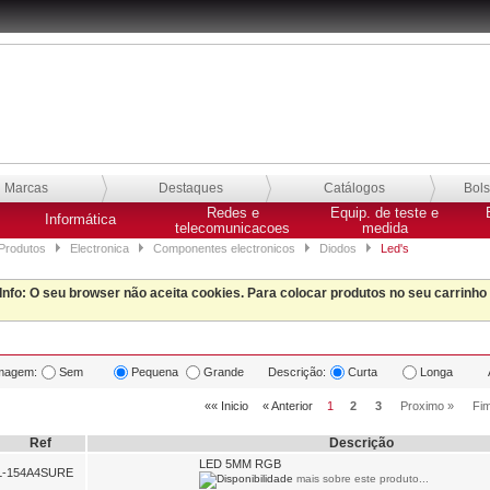
Marcas
Destaques
Catálogos
Bol
Redes e
Equip. de teste e
Informática
telecomunicacoes
medida
Produtos
Electronica
Componentes electronicos
Diodos
Led's
Info
: O seu browser não aceita cookies. Para colocar produtos no seu carrinho
magem:
Sem
Pequena
Grande
Descrição:
Curta
Longa
«« Inicio
« Anterior
1
2
3
Proximo »
Fi
Ref
Descrição
LED 5MM RGB
L-154A4SURE
mais sobre este produto...