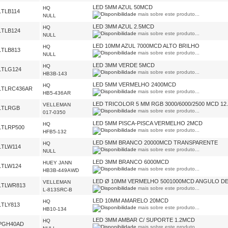
LED 5MM AZUL 50MCD
HQ
1TLB114
mais sobre este produto...
NULL
LED 3MM AZUL 2.5MCD
HQ
1TLB124
mais sobre este produto...
NULL
LED 10MM AZUL 7000MCD ALTO BRILHO
HQ
1TLB813
mais sobre este produto...
NULL
LED 3MM VERDE 5MCD
HQ
1TLG124
mais sobre este produto...
HB3B-143
LED 5MM VERMELHO 2400MCD
HQ
1TLRC436AR
mais sobre este produto...
HB5-436AR
LED TRICOLOR 5 MM RGB 3000/6000/2500 MCD 12.
VELLEMAN
1TLRGB
mais sobre este produto...
017-0350
LED 5MM PISCA-PISCA VERMELHO 2MCD
HQ
1TLRP500
mais sobre este produto...
HFB5-132
LED 5MM BRANCO 20000MCD TRANSPARENTE
HQ
1TLW114
mais sobre este produto...
NULL
LED 3MM BRANCO 6000MCD
HUEY JANN
1TLW124
mais sobre este produto...
HB3B-449AWD
LED Ø 10MM VERMELHO 5001000MCD ANGULO DE
VELLEMAN
1TLWR813
mais sobre este produto...
L-813SRC-B
LED 10MM AMARELO 20MCD
HQ
1TLY813
mais sobre este produto...
HB10-134
LED 3MM AMBAR C/ SUPORTE 1.2MCD
HQ
PGH40AD
mais sobre este produto...