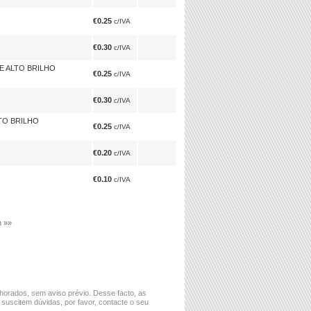
€0.25
c/IVA
€0.30
c/IVA
E ALTO BRILHO
€0.25
c/IVA
€0.30
c/IVA
TO BRILHO
€0.25
c/IVA
€0.20
c/IVA
€0.10
c/IVA
m »»
horados, sem aviso prévio. Desse facto, as
 suscitem dúvidas, por favor, contacte o seu