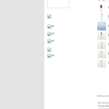
Última Ac
Os preço
fotografi