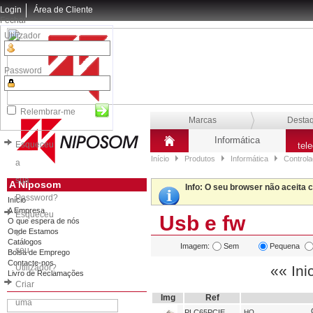
Login
Área de Cliente
Fechar
Utilizador
Password
Relembrar-me
Marcas
Desta
Informática
Esqueceu
tel
Início
Produtos
Informática
Control
a
sua
A Niposom
Info
: O seu browser não aceita 
Password?
Início
A Empresa
Esqueceu
Usb e fw
O que espera de nós
Onde Estamos
o
Catálogos
Imagem:
Sem
Pequena
seu
Bolsa de Emprego
Contacte-nos
Utilizador?
«« Ini
Livro de Reclamações
Criar
Img
Ref
uma
PLC65PCIE
HQ