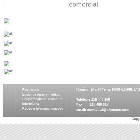
comercial.
Horário: 2ª a 6ª Feira: 9H00~13H00, 1
Electronica
Equip. de teste e medida
Equipamento de soldadura
Telefone 218 440 200
Informática
Fax 218 409 517
Redes e telecomunicacoes
email:
comercial@niposom.com
Copyr