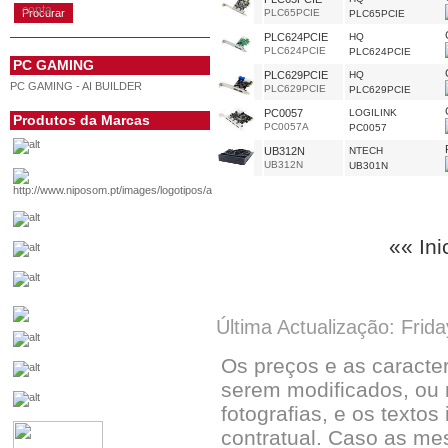
conta
PLC65PCIE
PLC65PCIE
PLC624PCIE
HQ
PLC624PCIE
PLC624PCIE
PC GAMING
PLC629PCIE
HQ
PC GAMING - AI BUILDER
PLC629PCIE
PLC629PCIE
PC0057
LOGILINK
Produtos da Marcas
PC0057A
PC0057
UB312N
NTECH
UB312N
UB301N
«« Ini
Última Actualização: Frid
Os preços e as caracte
serem modificados, ou 
fotografias, e os textos
contratual. Caso as me