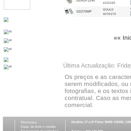
GD410-1245
4101245
GOULD
GD270WP
4070/270
«« Ini
Última Actualização: Frid
Os preços e as caracte
serem modificados, ou 
fotografias, e os textos
contratual. Caso as me
comercial.
Horário: 2ª a 6ª Feira: 9H00~13H00, 1
Electronica
Equip. de teste e medida