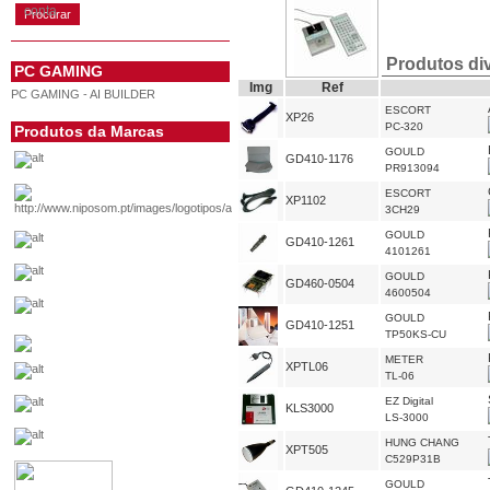
conta
Produtos di
PC GAMING
Img
Ref
PC GAMING - AI BUILDER
ESCORT
XP26
PC-320
Produtos da Marcas
GOULD
GD410-1176
PR913094
ESCORT
XP1102
3CH29
GOULD
GD410-1261
4101261
GOULD
GD460-0504
4600504
GOULD
GD410-1251
TP50KS-CU
METER
XPTL06
TL-06
EZ Digital
KLS3000
LS-3000
HUNG CHANG
XPT505
C529P31B
GOULD