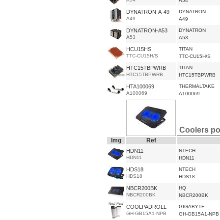
A54
DYNATRON-A-49
DYNATRON
A49
A49
DYNATRON-A53
DYNATRON
A53
A53
HCU15HS
TITAN
TTC-CU15H/S
TTC-CU15H/S
HTC15TBPWRB
TITAN
HTC15TBPWRB
HTC15TBPWRB
HTA100069
THERMALTAKE
A100069
A100069
Coolers po
Img
Ref
HDN11
NTECH
HDN11
HDN11
HDS18
NTECH
HDS18
HDS18
NBCR200BK
HQ
NBCR200BK
NBCR200BK
COOLPADROLL
GIGABYTE
GH-GB15A1-NPB
GH-GB15A1-NPB