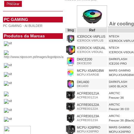
conta
PC GAMING
Air coolin
PC GAMING - AI BUILDER
Img
Ref
Produtos da Marcas
ICEROCK-V6PLUS
NTECH
ICEROCK-V6PLUS
ICEROCK-V6PLU
ICEROCK-V6DUAL
NTECH
ICEROCK-V6DUAL
ICEROCK-V6DUA
DKICE200
DARKFLASH
DKICE200
ICE200 PRO
MCPU-X5ARGBW
MARS GAMING
MCPU-X5ARGB
MCPU-X5ARGBW
DKU400
DARKFLASH
DKU400
U400 BLACK
ACFRE00121A
ARCTIC
ACFRE00121A
Freezer 36
ACFRE00122A
ARCTIC
ACFRE00122A
Freezer 36 CO
ACFRE00123A
ARCTIC
ACFRE00123A
Freezer 36 (Black)
MCPU-X26PRO
MARS GAMING
MCPU-X26PRO
MCPU-X26PRO