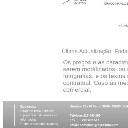
MX-420G
ORACO-MX4010
«« Inic
Última Actualização: Frid
Os preços e as caracte
serem modificados, ou 
fotografias, e os textos
contratual. Caso as me
comercial.
Horário: 2ª a 6ª Feira: 9H00~13H00, 1
Electronica
Equip. de teste e medida
Equipamento de soldadura
Telefone 218 440 200
Informática
Fax 218 409 517
Redes e telecomunicacoes
email:
comercial@niposom.com