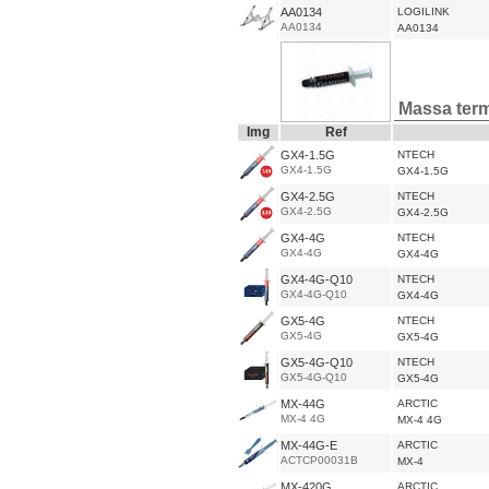
AA0134
LOGILINK
AA0134
AA0134
Massa ter
Img
Ref
GX4-1.5G
NTECH
GX4-1.5G
GX4-1.5G
GX4-2.5G
NTECH
GX4-2.5G
GX4-2.5G
GX4-4G
NTECH
GX4-4G
GX4-4G
GX4-4G-Q10
NTECH
GX4-4G-Q10
GX4-4G
GX5-4G
NTECH
GX5-4G
GX5-4G
GX5-4G-Q10
NTECH
GX5-4G-Q10
GX5-4G
MX-44G
ARCTIC
MX-4 4G
MX-4 4G
MX-44G-E
ARCTIC
ACTCP00031B
MX-4
MX-420G
ARCTIC