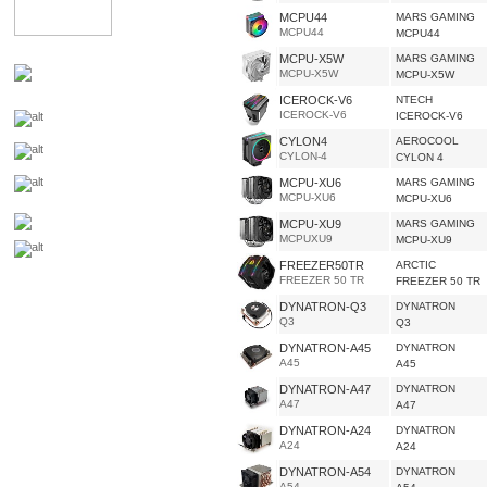
MCPU44
MARS GAMING
MCPU44
MCPU44
MCPU-X5W
MARS GAMING
MCPU-X5W
MCPU-X5W
ICEROCK-V6
NTECH
ICEROCK-V6
ICEROCK-V6
CYLON4
AEROCOOL
CYLON-4
CYLON 4
MCPU-XU6
MARS GAMING
MCPU-XU6
MCPU-XU6
MCPU-XU9
MARS GAMING
MCPUXU9
MCPU-XU9
FREEZER50TR
ARCTIC
FREEZER 50 TR
FREEZER 50 TR
DYNATRON-Q3
DYNATRON
Q3
Q3
DYNATRON-A45
DYNATRON
A45
A45
DYNATRON-A47
DYNATRON
A47
A47
DYNATRON-A24
DYNATRON
A24
A24
DYNATRON-A54
DYNATRON
A54