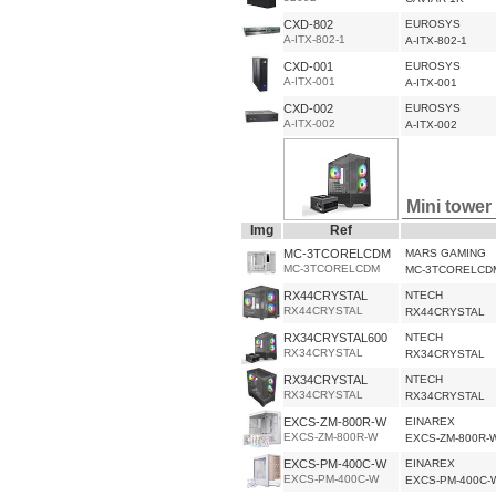
CXD-802
EUROSYS
A-ITX-802-1
A-ITX-802-1
CXD-001
EUROSYS
A-ITX-001
A-ITX-001
CXD-002
EUROSYS
A-ITX-002
A-ITX-002
Mini tower 
Img
Ref
MC-3TCORELCDM
MARS GAMING
MC-3TCORELCDM
MC-3TCORELCD
RX44CRYSTAL
NTECH
RX44CRYSTAL
RX44CRYSTAL
RX34CRYSTAL600
NTECH
RX34CRYSTAL
RX34CRYSTAL
RX34CRYSTAL
NTECH
RX34CRYSTAL
RX34CRYSTAL
EXCS-ZM-800R-W
EINAREX
EXCS-ZM-800R-W
EXCS-ZM-800R-
EXCS-PM-400C-W
EINAREX
EXCS-PM-400C-W
EXCS-PM-400C-