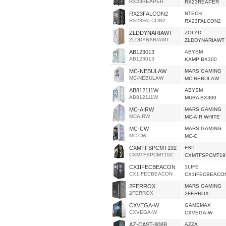
RX23REAPER
RX23REAPER
RX23FALCON2
NTECH
RX23FALCON2
RX23FALCON2
ZLDDYNARIAWT
ZOLYD
ZLDDYNARIAWT
ZLDDYNARIAWT
AB123013
ABYSM
AB123013
KAMP BX300
MC-NEBULAW
MARS GAMING
MC-NEBULAW
MC-NEBULAW
AB812111W
ABYSM
AB812111W
MURA BX300
MC-AIRW
MARS GAMING
MCAIRW
MC-AIR WHITE
MC-CW
MARS GAMING
MC-CW
MC-C
CXMTFSPCMT192
FSP
CXMTFSPCMT192
CXMTFSPCMT19
CX1IFECBEACON
1LIFE
CX1IFECBEACON
CX1IFECBEACO
2FERROX
MARS GAMING
2FERROX
2FERROX
CXVEGA-W
GAMEMAX
CXVEGA-W
CXVEGA-W
AZ-CAST-808B
AZZA