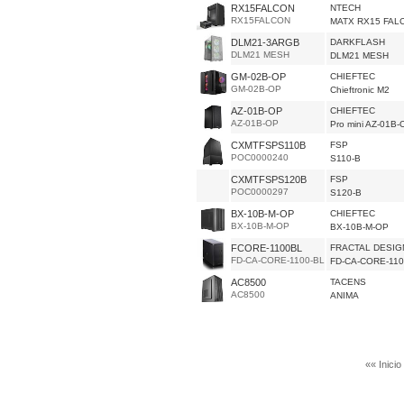
RX15FALCON
NTECH
RX15FALCON
MATX RX15 FAL
DLM21-3ARGB
DARKFLASH
DLM21 MESH
DLM21 MESH
GM-02B-OP
CHIEFTEC
GM-02B-OP
Chieftronic M2
AZ-01B-OP
CHIEFTEC
AZ-01B-OP
Pro mini AZ-01B-
CXMTFSPS110B
FSP
POC0000240
S110-B
CXMTFSPS120B
FSP
POC0000297
S120-B
BX-10B-M-OP
CHIEFTEC
BX-10B-M-OP
BX-10B-M-OP
FCORE-1100BL
FRACTAL DESIG
FD-CA-CORE-1100-BL
FD-CA-CORE-110
AC8500
TACENS
AC8500
ANIMA
«« Inicio