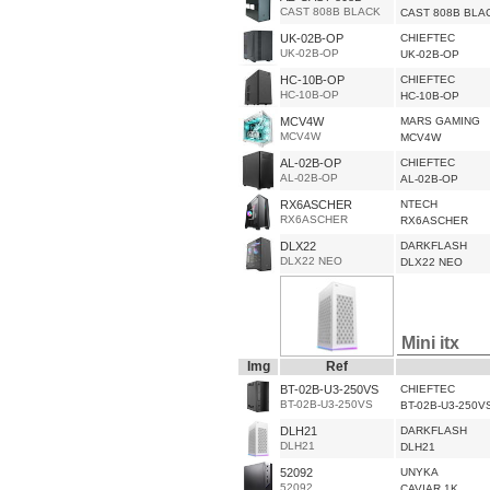
CAST 808B BLACK
CAST 808B BLA
UK-02B-OP
CHIEFTEC
UK-02B-OP
UK-02B-OP
HC-10B-OP
CHIEFTEC
HC-10B-OP
HC-10B-OP
MCV4W
MARS GAMING
MCV4W
MCV4W
AL-02B-OP
CHIEFTEC
AL-02B-OP
AL-02B-OP
RX6ASCHER
NTECH
RX6ASCHER
RX6ASCHER
DLX22
DARKFLASH
DLX22 NEO
DLX22 NEO
Mini itx
Img
Ref
BT-02B-U3-250VS
CHIEFTEC
BT-02B-U3-250VS
BT-02B-U3-250V
DLH21
DARKFLASH
DLH21
DLH21
52092
UNYKA
52092
CAVIAR 1K