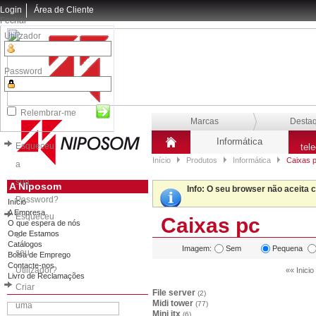
Login
Área de Cliente
Fechar
Utilizador
Password
Relembrar-me
Marcas
Desta
Informática
Esqueceu
tel
Início
Produtos
Informática
Caixas 
a
sua
A Niposom
Info
: O seu browser não aceita 
Password?
Início
A Empresa
Esqueceu
Caixas pc
O que espera de nós
Onde Estamos
o
Catálogos
Imagem:
Sem
Pequena
seu
Bolsa de Emprego
Contacte-nos
Utilizador?
«« Inicio
Livro de Reclamações
Criar
File server
(2)
Midi tower
(77)
uma
Mini itx
(6)