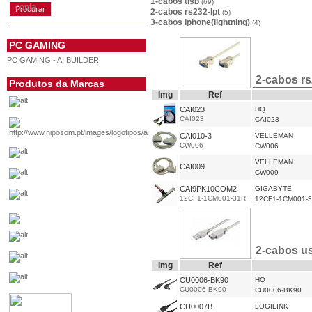
1-cabos usb
(69)
conta
2-cabos rs232-lpt
(5)
3-cabos iphone(lightning)
(4)
PC GAMING
PC GAMING - AI BUILDER
2-cabos rs
Produtos da Marcas
Img
Ref
CAI023
HQ
CAI023
CAI023
CAI010-3
VELLEMAN
CW006
CW006
VELLEMAN
CAI009
CW009
CAI9PK10COM2
GIGABYTE
12CF1-1CM001-31R
12CF1-1CM001-
2-cabos us
Img
Ref
CU0006-BK90
HQ
CU0006-BK90
CU0006-BK90
CU0007B
LOGILINK