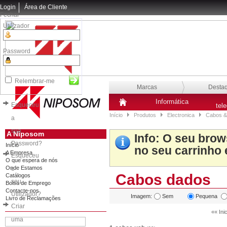
Login
Área de Cliente
Fechar
Utilizador
Password
Relembrar-me
Marcas
Desta
Informática
Esqueceu
tel
Início
Produtos
Electronica
Cabos &
a
sua
A Niposom
Info
: O seu brow
Password?
Início
no seu carrinho 
A Empresa
Esqueceu
O que espera de nós
Onde Estamos
o
Cabos dados
Catálogos
seu
Bolsa de Emprego
Contacte-nos
Utilizador?
Imagem:
Sem
Pequena
Livro de Reclamações
Criar
«« Inic
uma