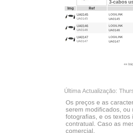
3-cabos us
Img
Ref
UA0145
LOGILINK
UA0145
UA0145
UA0146
LOGILINK
UA0146
UA0146
UA0147
LOGILINK
UA0147
UA0147
«« Inic
Última Actualização: Thur
Os preços e as caracte
serem modificados, ou 
fotografias, e os textos
contratual. Caso as me
comercial.