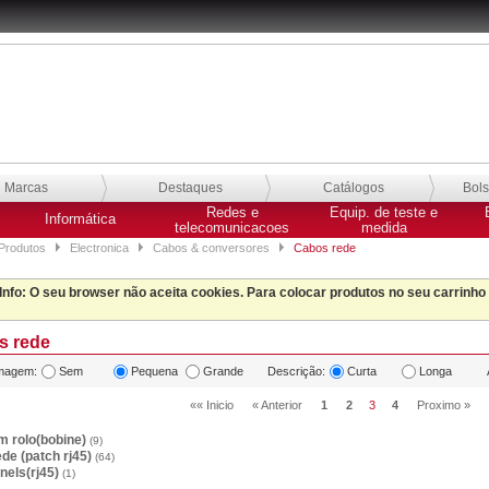
Marcas
Destaques
Catálogos
Bol
Redes e
Equip. de teste e
Informática
telecomunicacoes
medida
Produtos
Electronica
Cabos & conversores
Cabos rede
Info
: O seu browser não aceita cookies. Para colocar produtos no seu carrinho
 rede
magem:
Sem
Pequena
Grande
Descrição:
Curta
Longa
«« Inicio
« Anterior
1
2
3
4
Proximo »
m rolo(bobine)
(9)
de (patch rj45)
(64)
nels(rj45)
(1)