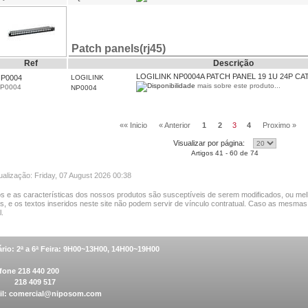
Patch panels(rj45)
Ref
Descrição
LOGILINK NP0004A PATCH PANEL 19 1U 24P CA
P0004
LOGILINK
mais sobre este produto...
P0004
NP0004
«« Inicio
« Anterior
1
2
3
4
Proximo »
Visualizar por página:
Artigos 41 - 60 de 74
ualização: Friday, 07 August 2026 00:38
s e as características dos nossos produtos são susceptíveis de serem modificados, ou mel
as, e os textos inseridos neste site não podem servir de vínculo contratual. Caso as mesmas
.
rio: 2ª a 6ª Feira: 9H00~13H00, 14H00~19H00
fone 218 440 200
 218 409 517
il:
comercial@niposom.com