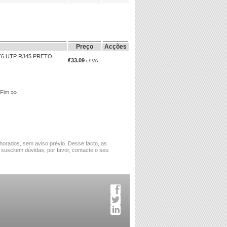
Preço
Acções
T6 UTP RJ45 PRETO
€33.09
c/IVA
Fim »»
horados, sem aviso prévio. Desse facto, as
 suscitem dúvidas, por favor, contacte o seu