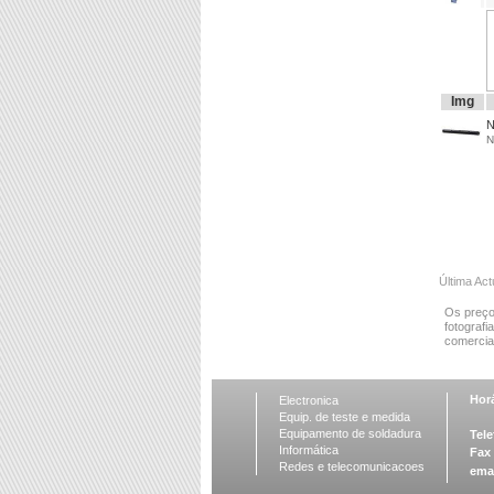
Img
N
N
Última Act
Os preço
fotografi
comercial
Horá
Electronica
Equip. de teste e medida
Equipamento de soldadura
Tele
Informática
Fax
Redes e telecomunicacoes
ema