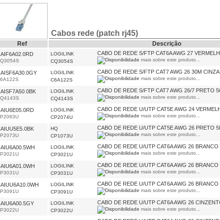
Cabos rede (patch rj45)
Ref
Descrição
CABO DE REDE S/FTP CAT6A AWG 27 VERMELH
AIF6A02.0RD
LOGILINK
mais sobre este produto...
Q3054S
CQ3054S
CABO DE REDE S/FTP CAT7 AWG 26 30M CINZA
AISF6A30.0GY
LOGILINK
mais sobre este produto...
6A122S
C6A122S
CABO DE REDE S/FTP CAT7 AWG 26/7 PRETO 
AISF7A50.0BK
LOGILINK
mais sobre este produto...
Q4143S
CQ4143S
CABO DE REDE U/UTP CAT5E AWG 24 VERMEL
AIU6E05.0RD
LOGILINK
mais sobre este produto...
P2083U
CP2074U
CABO DE REDE U/UTP CAT5E AWG 26 PRETO 
AIUU5E5.0BK
HQ
mais sobre este produto...
P2073U
CP1073U
CABO DE REDE U/UTP CAT6A AWG 26 BRANCO 
AIU6A00.5WH
LOGILINK
mais sobre este produto...
P3021U
CP3021U
CABO DE REDE U/UTP CAT6A AWG 26 BRANCO 
AIU6A01.0WH
LOGILINK
mais sobre este produto...
P3031U
CP3031U
CABO DE REDE U/UTP CAT6A AWG 26 BRANCO
AIUU6A10.0WH
LOGILINK
mais sobre este produto...
P3091U
CP3091U
CABO DE REDE U/UTP CAT6A AWG 26 CINZENT
AIU6A00.5GY
LOGILINK
mais sobre este produto...
P3022U
CP3022U