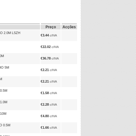
Preço
Acções
O 2.0M LSZH
€3.44
c/IVA
€22.02
c/IVA
50M
€36.78
c/IVA
HO 5M
€2.21
c/IVA
5M
€2.21
c/IVA
0.5M
€1.58
c/IVA
1.0M
€2.28
c/IVA
 10M
€4.80
c/IVA
O 0.5M
€1.66
c/IVA