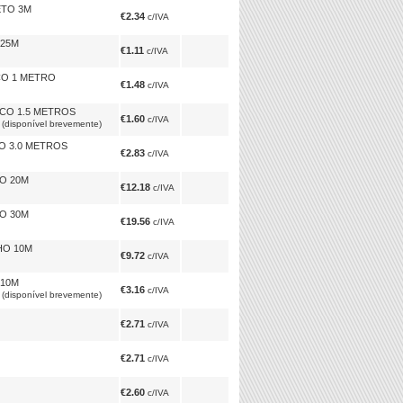
ETO 3M
€2.34
c/IVA
.25M
€1.11
c/IVA
CO 1 METRO
€1.48
c/IVA
NCO 1.5 METROS
€1.60
c/IVA
nível brevemente)
O 3.0 METROS
€2.83
c/IVA
O 20M
€12.18
c/IVA
O 30M
€19.56
c/IVA
HO 10M
€9.72
c/IVA
 10M
€3.16
c/IVA
nível brevemente)
€2.71
c/IVA
€2.71
c/IVA
€2.60
c/IVA