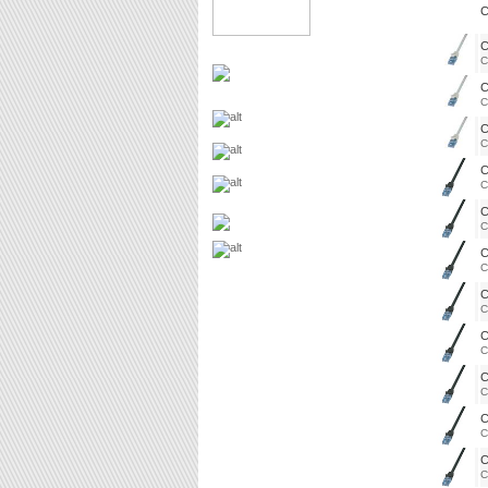
C
C
C
C
C
C
C
C
C
C
C
C
C
C
C
C
C
C
C
C
C
C
C