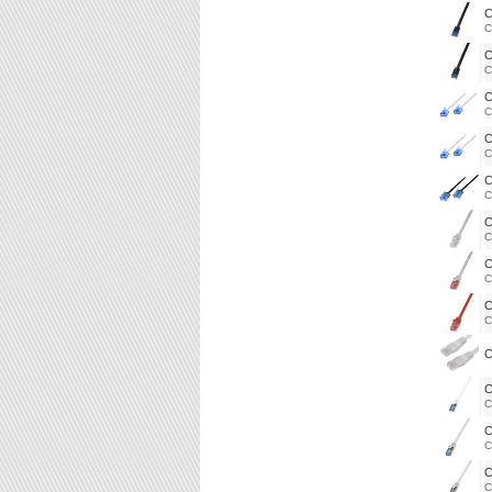
C
C
C
C
C
C
C
C
C
C
C
C
C
C
C
C
C
C
C
C
C
C
C