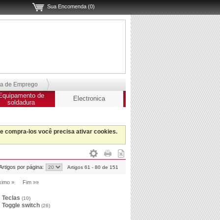
Sua Encomenda (0)
sa de Emprego
Equipamento de
Electronica
soldadura
 e compra-los você precisa ativar cookies.
Artigos por página:
Artigos 61 - 80 de 151
ximo »
Fim »»
Teclas
(10)
Toggle switch
(26)