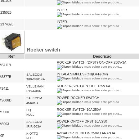
3191025
mais sobre este produto...
INTER.
3235025
mais sobre este produto...
INTER.
32374026
mais sobre este produto...
Rocker switch
Ref
Descrição
ROCKER SWITCH (DPST) ON-OFF 250V-3A
MS411B
mais sobre este produto...
INT.ALA.SIMPLES (ON)OFF(ON)
SALECOM
MS377B
mais sobre este produto...
T80-T-8014A
ROCKER(SPDT)ON-OFF 125V-6A
VELLEMAN
MS411
mais sobre este produto...
R1944B/R
POWER ROCKER SWITCH
SALECOM
MS606D
mais sobre este produto...
JS606D
ROCKER SWITCH 10A 250V
HQ
MS900
mais sobre este produto...
NULL
POWER ON/OFF DPST 10A/250
SALECOM
MS903
mais sobre este produto...
IR-R-903A
AVISADOR DE NEON 250V LARANJA
KIOTTO
60F
mais sobre este produto...
NULL