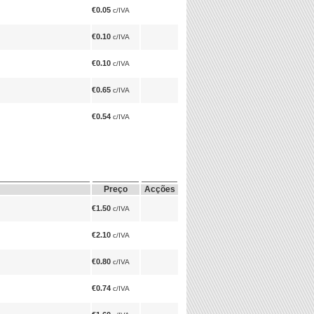
€0.05
c/IVA
€0.10
c/IVA
€0.10
c/IVA
€0.65
c/IVA
€0.54
c/IVA
Preço
Acções
€1.50
c/IVA
€2.10
c/IVA
€0.80
c/IVA
€0.74
c/IVA