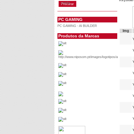
Keyboa
conta
PC GAMING
PC GAMING - AI BUILDER
Img
Produtos da Marcas