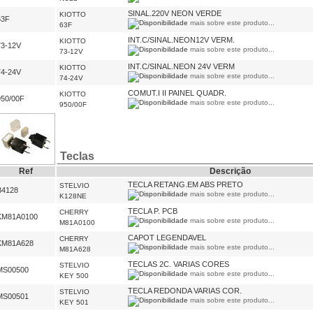
SINAL.220V NEON VERDE
KIOTTO
63F
mais sobre este produto...
63F
INT.C/SINAL.NEON12V VERM.
KIOTTO
73-12V
mais sobre este produto...
73-12V
INT.C/SINAL.NEON 24V VERM
KIOTTO
74-24V
mais sobre este produto...
74-24V
COMUT.I II PAINEL QUADR.
KIOTTO
950/00F
mais sobre este produto...
950/00F
Teclas
Ref
Descrição
TECLA RETANG.EM ABS PRETO
STELVIO
B4128
mais sobre este produto...
K128NE
TECLA P. PCB
CHERRY
KM81A0100
mais sobre este produto...
M81A0100
CAPOT LEGENDAVEL
CHERRY
KM81A628
mais sobre este produto...
M81A628
TECLAS 2C. VARIAS CORES
STELVIO
MS00500
mais sobre este produto...
KEY 500
TECLA REDONDA VARIAS COR.
STELVIO
MS00501
mais sobre este produto...
KEY 501