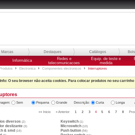
Marcas
Destaques
Catálogos
Bol
Redes e
Equip. de teste e
Informática
telecomunicacoes
medida
Produtos
Electronica
Componentes electronicos
Interruptores
Info
: O seu browser não aceita cookies. Para colocar produtos no seu carrinho
ruptores
magem:
Sem
Pequena
Grande
Descrição:
Curta
Longa
«« Inicio
« Anterior
1
2
3
4
5
6
7
8
Pro
ios diversos
Keyswitch
(2)
(1)
or deslizante
Microswitch
(3)
(10)
tch & smd
Push button
(16)
(56)