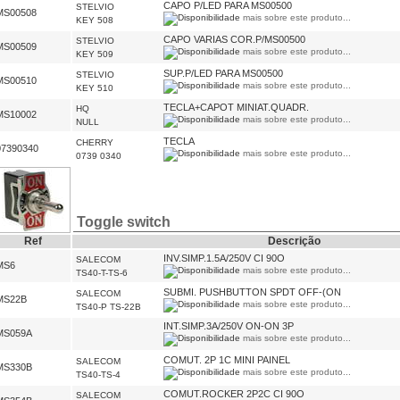
CAPO P/LED PARA MS00500
STELVIO
MS00508
mais sobre este produto...
KEY 508
CAPO VARIAS COR.P/MS00500
STELVIO
MS00509
mais sobre este produto...
KEY 509
SUP.P/LED PARA MS00500
STELVIO
MS00510
mais sobre este produto...
KEY 510
TECLA+CAPOT MINIAT.QUADR.
HQ
MS10002
mais sobre este produto...
NULL
TECLA
CHERRY
07390340
mais sobre este produto...
0739 0340
Toggle switch
Ref
Descrição
INV.SIMP.1.5A/250V CI 90O
SALECOM
MS6
mais sobre este produto...
TS40-T-TS-6
SUBMI. PUSHBUTTON SPDT OFF-(ON
SALECOM
MS22B
mais sobre este produto...
TS40-P TS-22B
INT.SIMP.3A/250V ON-ON 3P
MS059A
mais sobre este produto...
COMUT. 2P 1C MINI PAINEL
SALECOM
MS330B
mais sobre este produto...
TS40-TS-4
COMUT.ROCKER 2P2C CI 90O
SALECOM