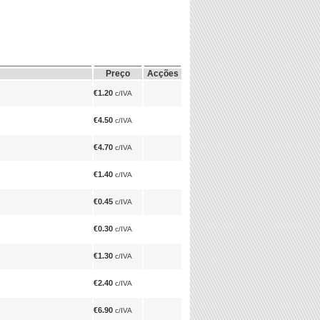
Preço
Acções
€1.20
c/IVA
€4.50
c/IVA
€4.70
c/IVA
€1.40
c/IVA
€0.45
c/IVA
€0.30
c/IVA
€1.30
c/IVA
€2.40
c/IVA
€6.90
c/IVA