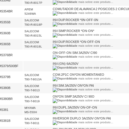
MS354B
mais sobre este produto...
T80-R-8017P
COMUTADOR DE ALAVANCA 2 POSICOES 2 CIRCUI
APEM
MS354BR
mais sobre este produto...
5246WA
INV.DUP.ROCKER *0N-OFF-0N
SALECOM
MS355B
mais sobre este produto...
T80-R-8018P
INV.SIMP.ROCKER *ON-ON*
SALECOM
MS360B
mais sobre este produto...
T80-R-8015L
INV.DUP.ROCKER *ON-OFF-ON
SALECOM
MS365B
mais sobre este produto...
T80-R-8018L
ON-OFF-ON SIM.3A250V CI90
MS376BR
mais sobre este produto...
INV.(ON) 6A/250V
MS379/500BF
mais sobre este produto...
COM.2P1C ON*ON MOMENTANEO
SALECOM
MS379B
mais sobre este produto...
T80-T-8013A
INV.SIM.3A/250V ON*ON PAI
SALECOM
MS380B
mais sobre este produto...
T80-T-8013
ON*ON SIMP.3A250V CI 90O
SALECOM
MS380BR
mais sobre este produto...
T80-T-8019
INV.DUPL.3A/250V ON-OF-ON
MIYAMA
MS381
mais sobre este produto...
MS-550H
INVERSOR DUPLO 3A/250V ON*ON PAI
SALECOM
MS381B
mais sobre este produto...
T80-T-8011