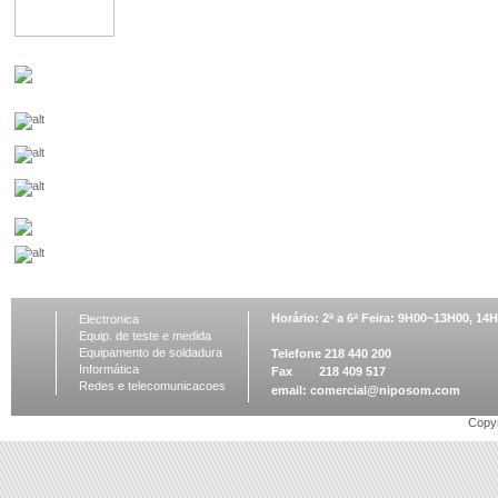
Horário: 2ª a 6ª Feira: 9H00~13H00, 1
Electronica
Equip. de teste e medida
Equipamento de soldadura
Telefone 218 440 200
Informática
Fax 218 409 517
Redes e telecomunicacoes
email:
comercial@niposom.com
Copyr