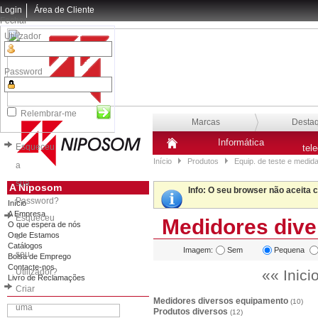
Login
Área de Cliente
Fechar
Utilizador
Password
Relembrar-me
Marcas
Desta
Informática
Esqueceu
tel
Início
Produtos
Equip. de teste e medid
a
sua
A Niposom
Info
: O seu browser não aceita 
Password?
Início
A Empresa
Esqueceu
Medidores dive
O que espera de nós
Onde Estamos
o
Catálogos
Imagem:
Sem
Pequena
seu
Bolsa de Emprego
Contacte-nos
Utilizador?
«« Inici
Livro de Reclamações
Criar
Medidores diversos equipamento
(10)
uma
Produtos diversos
(12)