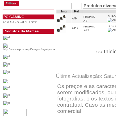
conta
Produtos divers
Img
Ref
PC GAMING
SUPOR
PROMAX
KA9
A-9
PC GAMING - AI BUILDER
SUPOR
PROMAX
KA17
Produtos da Marcas
A-17
«« Inici
Última Actualização: Satu
Os preços e as caracte
serem modificados, ou 
fotografias, e os textos
contratual. Caso as me
comercial.