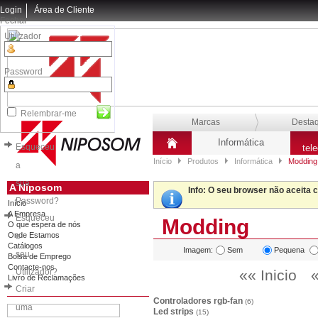
Login
Área de Cliente
Fechar
Utilizador
Password
Relembrar-me
Marcas
Desta
Informática
Esqueceu
tel
Início
Produtos
Informática
Modding
a
sua
A Niposom
Info
: O seu browser não aceita 
Password?
Início
A Empresa
Esqueceu
Modding
O que espera de nós
Onde Estamos
o
Catálogos
Imagem:
Sem
Pequena
seu
Bolsa de Emprego
Contacte-nos
Utilizador?
«« Inicio
«
Livro de Reclamações
Criar
Controladores rgb-fan
(6)
uma
Led strips
(15)