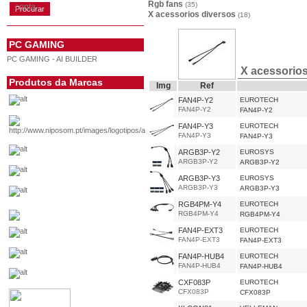
Rgb fans
(35)
conta
X acessorios diversos
(18)
PC GAMING
PC GAMING - AI BUILDER
X acessorios
Produtos da Marcas
Img
Ref
FAN4P-Y2
EUROTECH
FAN4P-Y2
FAN4P-Y2
FAN4P-Y3
EUROTECH
FAN4P-Y3
FAN4P-Y3
ARGB3P-Y2
EUROSYS
ARGB3P-Y2
ARGB3P-Y2
ARGB3P-Y3
EUROSYS
ARGB3P-Y3
ARGB3P-Y3
RGB4PM-Y4
EUROTECH
RGB4PM-Y4
RGB4PM-Y4
FAN4P-EXT3
EUROTECH
FAN4P-EXT3
FAN4P-EXT3
FAN4P-HUB4
EUROTECH
FAN4P-HUB4
FAN4P-HUB4
CXF083P
EUROTECH
CFX083P
CFX083P