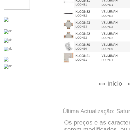
KLCON31
VELLEMAN
LCON31
LCON31
KLCON32
VELLEMAN
LCON32
LCON32
KLCON23
VELLEMAN
LCON23
LCON23
KLCON22
VELLEMAN
LCON22
LCON22
KLCON30
VELLEMAN
LCON30
LCON30
KLCON21
VELLEMAN
LCON21
LCON21
«« Inicio
Última Actualização: Satu
Os preços e as caracte
serem modificados, ou 